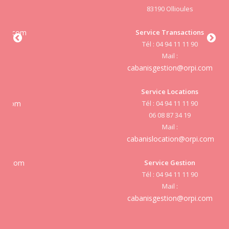
83190 Ollioules
S
Service Transactions
Tél : 04 94 11 11 90
cab
Mail :
cabanisgestion@orpi.com
Service Locations
Tél : 04 94 11 11 90
cab
06 08 87 34 19
Mail :
cabanislocation@orpi.com
Service Gestion
cab
Tél : 04 94 11 11 90
Mail :
cabanisgestion@orpi.com