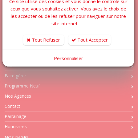
Ce site utilise des cookies et vous donne le contrôle sur
immobiliers !
ceux que vous souhaitez activer. Vous avez le choix de
LIENS UTILES
les accepter ou de les refuser pour naviguer sur notre
site internet.
Acheter
Tout Refuser
Tout Accepter
Vendre
Estimer
Personnaliser
Louer
Faire gérer
Programme Neuf
Nos Agences
Contact
Parrainage
Honoraires
NOS PAGES