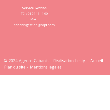
Service Gestion
cab
Tél : 04 94 11 11 90
Mail :
cabanisgestion@orpi.com
© 2024 Agence Cabanis -
Réalisation Lesty
-
Accueil
-
Plan du site
-
Mentions légales