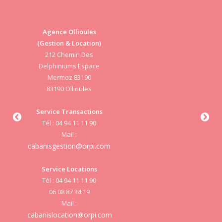
Agence Ollioules
(Gestion & Location)
Vi
212 Chemin Des
Delphiniums Espace
Mermoz 83190
83190 Ollioules
S
Service Transactions
Tél : 04 94 11 11 90
cab
Mail :
cabanisgestion@orpi.com
Service Locations
Tél : 04 94 11 11 90
cab
06 08 87 34 19
Mail :
cabanislocation@orpi.com