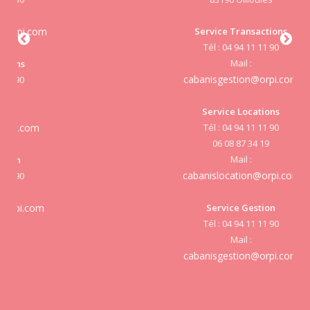
Service Transactions
Tél : 04 94 11 11 90
cab
Mail :
cabanisgestion@orpi.com
Service Locations
Tél : 04 94 11 11 90
cab
06 08 87 34 19
Mail :
cabanislocation@orpi.com
Service Gestion
cab
Tél : 04 94 11 11 90
Mail :
cabanisgestion@orpi.com